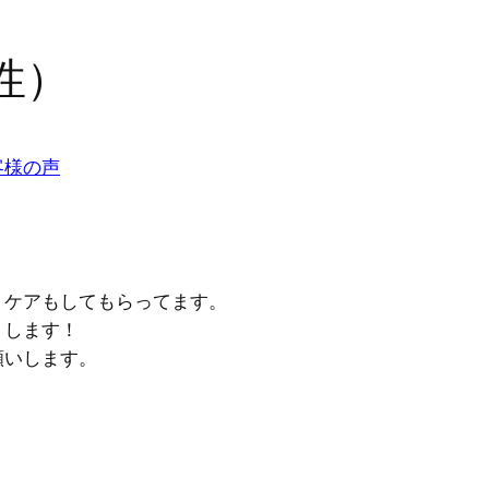
性）
客様の声
トケアもしてもらってます。
リします！
願いします。