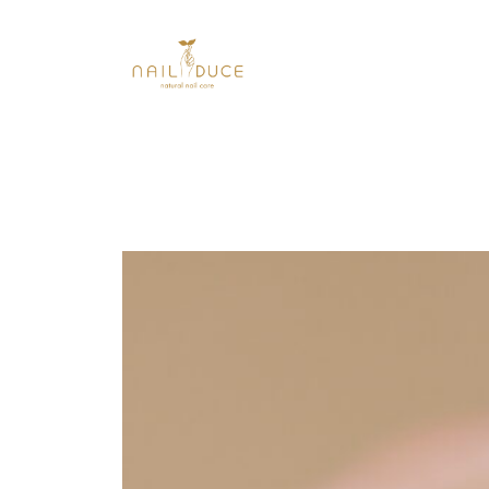
内
容
を
ス
キ
ッ
プ