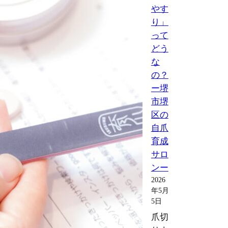
堺
やす
市
り」
堺
って
区
どう
の
な
自
の？
爪
ー堺
育
市堺
成
区の
サ
自爪
ロ
育成
ン
サロ
ー
ンー
2026
年5月
5日
爪切