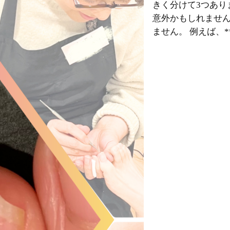
きく分けて3つあり
や
意外かもしれませ
す
ません。 例えば、*
り」
っ
て
ど
う
な
の？
ー
堺
市
堺
区
の
自
爪