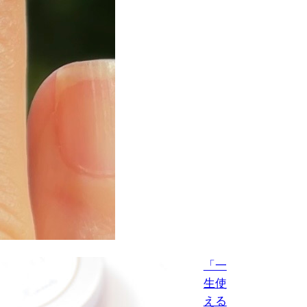
ず
っ
と
爪
を
眺
め
て
い
た
お
客
様
の
こ
「一
と
生使
ー
える