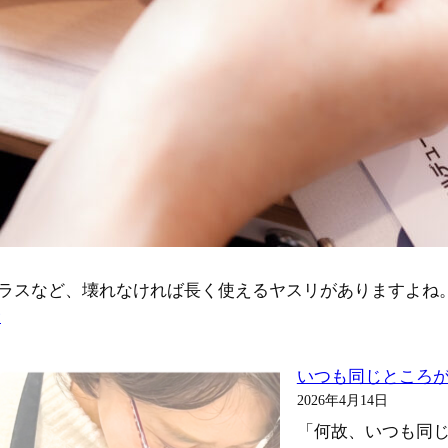
ガラスなど、壊れなければ長く使えるヤスリがありますよね
:
む
「一
生
いつも同じところ
使
2026年4月14日
え
「何故、いつも同じ
る