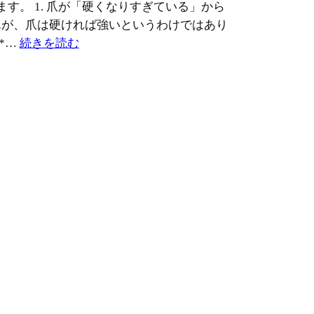
ます。 1. 爪が「硬くなりすぎている」から
んが、爪は硬ければ強いというわけではあり
:
*…
続きを読む
い
つ
も
同
じ
と
こ
ろ
が
欠
け
ま
す
ー