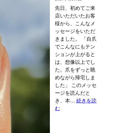
先日、初めてご来
店いただいたお客
様から、こんなメ
ッセージをいただ
きました。 「自爪
でこんなにもテン
ションが上がると
は、想像以上でし
た。爪をずっと眺
めながら帰宅しま
した」 このメッセ
ージを読んだと
き、本…
続きを読
:
む
帰
り
道、