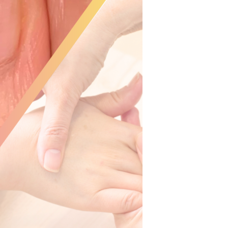
育
成
サ
ロ
ン
ー