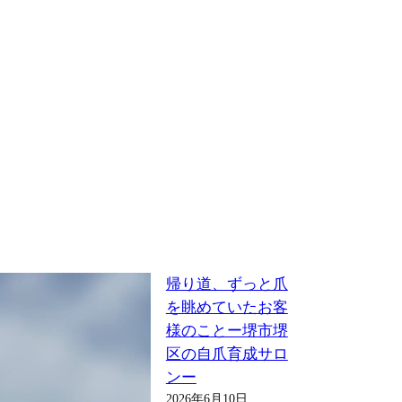
帰り道、ずっと爪
を眺めていたお客
様のことー堺市堺
区の自爪育成サロ
ンー
2026年6月10日