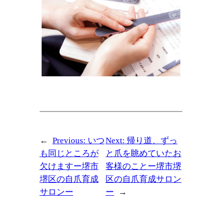
←
Previous:
いつ
Next:
帰り道、ずっ
も同じところが
と爪を眺めていたお
欠けますー堺市
客様のことー堺市堺
堺区の自爪育成
区の自爪育成サロン
サロンー
ー
→