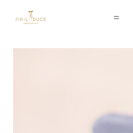
内
容
を
ス
キ
ッ
プ